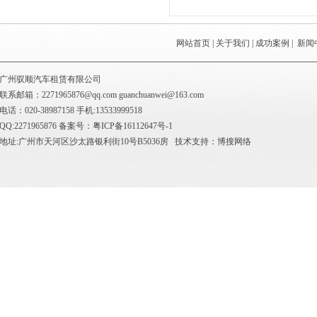
网站首页
|
关于我们
|
成功案例
|
新闻
广州驭顺汽车租赁有限公司
联系邮箱：2271965876@qq.com
guanchuanwei@163.com
电话：020-38987158 手机:13533999518
QQ:2271965876 备案号：
粤ICP备16112647号-1
地址:广州市天河区沙太路银利街10号B5036房 技术支持：
博搜网络