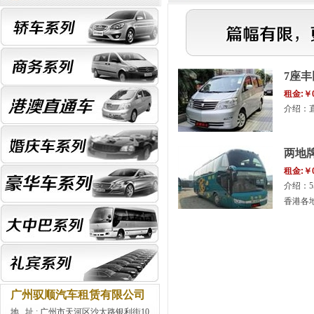
7座
租金:￥
介绍：
两地
租金:￥
介绍：
香港各
广州驭顺汽车租赁有限公司
地 址 : 广州市天河区沙太路银利街10