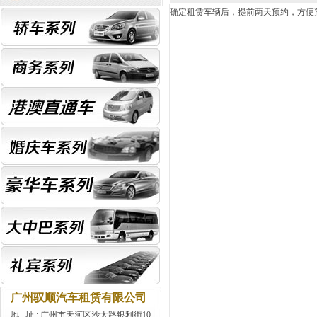
确定租赁车辆后，提前两天预约，方便
广州驭顺汽车租赁有限公司
地 址 : 广州市天河区沙太路银利街10