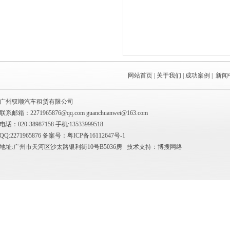
网站首页
|
关于我们
|
成功案例
|
新闻
广州驭顺汽车租赁有限公司
联系邮箱：2271965876@qq.com
guanchuanwei@163.com
电话：020-38987158 手机:13533999518
QQ:2271965876 备案号：
粤ICP备16112647号-1
地址:广州市天河区沙太路银利街10号B5036房 技术支持：
博搜网络