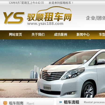
126年8月7星期五上午4:42:35
欢迎来到驭顺租车！
网站首页
关于我们
成功案例
新闻中心
车